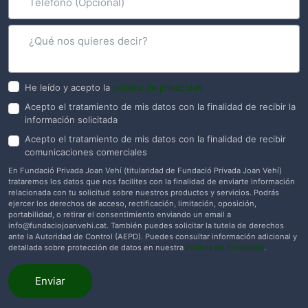
He leído y acepto la
política de privacidad
Acepto el tratamiento de mis datos con la finalidad de recibir la
información solicitada
Acepto el tratamiento de mis datos con la finalidad de recibir
comunicaciones comerciales
En Fundació Privada Joan Vehí (titularidad de Fundació Privada Joan Vehí)
trataremos los datos que nos facilites con la finalidad de enviarte información
relacionada con tu solicitud sobre nuestros productos y servicios. Podrás
ejercer los derechos de acceso, rectificación, limitación, oposición,
portabilidad, o retirar el consentimiento enviando un email a
info@fundaciojoanvehi.cat
. También puedes solicitar la tutela de derechos
ante la Autoridad de Control (AEPD). Puedes consultar información adicional y
detallada sobre protección de datos en nuestra
Política de Privacidad
.
Enviar