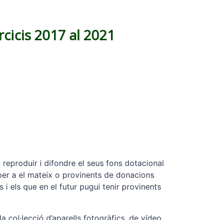
cicis 2017 al 2021
r, reproduir i difondre el seus fons dotacional
 per a el mateix o provinents de donacions
 i els que en el futur pugui tenir provinents
la col·lecció d’aparells fotogràfics, de vídeo