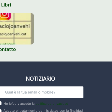
Libri
ontatto
NOTIZIARIO
He leído y acepto la
política de privacidad
Acepto el tratamiento de mis datos con la finalidad