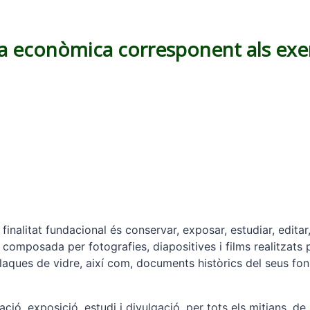
ia econòmica corresponent als exer
 finalitat fundacional és conservar, exposar, estudiar, edita
, composada per fotografies, diapositives i films realitzats
laques de vidre, així com, documents històrics del seus fons
ció, exposició, estudi i divulgació, per tots els mitjans, de 