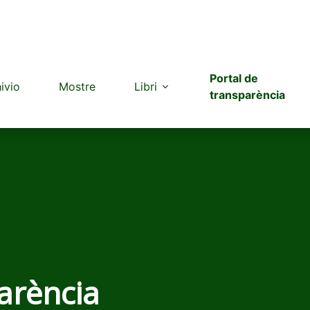
Portal de
hivio
Mostre
Libri
transparència
arència