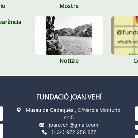
vio
Mostre
parència
Notizie
C
FUNDACIÓ JOAN VEHÍ
Museu de Cadaqués , C/Narcís Monturiol
nº15
joan.vehi@gmail.com
(+34) 972 258 877